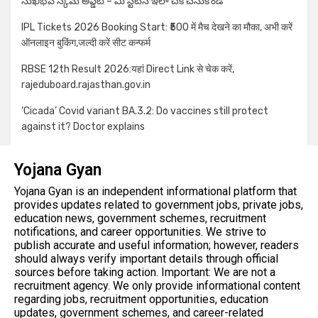
సుఖీభవ స్కీమ్ అప్డేట్ – మీ స్టేటస్ ఇలా చెక్ చేసుకోండి
IPL Tickets 2026 Booking Start: ₹500 में मैच देखने का मौका, अभी करें
ऑनलाइन बुकिंग,जल्दी करें सीट कन्फर्म
RBSE 12th Result 2026:यहां Direct Link से चेक करें,
rajeduboard.rajasthan.gov.in
‘Cicada’ Covid variant BA.3.2: Do vaccines still protect
against it? Doctor explains
Yojana Gyan
Yojana Gyan is an independent informational platform that
provides updates related to government jobs, private jobs,
education news, government schemes, recruitment
notifications, and career opportunities. We strive to
publish accurate and useful information; however, readers
should always verify important details through official
sources before taking action. Important: We are not a
recruitment agency. We only provide informational content
regarding jobs, recruitment opportunities, education
updates, government schemes, and career-related