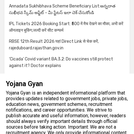
Annadata Sukhibhava Scheme Beneficiary List:అన్నదాత
సుఖీభవ స్కీమ్ అప్డేట్ – మీ స్టేటస్ ఇలా చెక్ చేసుకోండి
IPL Tickets 2026 Booking Start: ₹500 में मैच देखने का मौका, अभी करें
ऑनलाइन बुकिंग,जल्दी करें सीट कन्फर्म
RBSE 12th Result 2026:यहां Direct Link से चेक करें,
rajeduboard.rajasthan.gov.in
‘Cicada’ Covid variant BA.3.2: Do vaccines still protect
against it? Doctor explains
Yojana Gyan
Yojana Gyan is an independent informational platform that
provides updates related to government jobs, private jobs,
education news, government schemes, recruitment
notifications, and career opportunities. We strive to
publish accurate and useful information; however, readers
should always verify important details through official
sources before taking action. Important: We are not a
recruitment agency. We only provide informational content