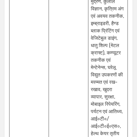
मुद्रण, कुलाल
विज्ञान, कृत्रिम अंग
एवं अवयव तकनीक,
इम्ब्राइडरी, हैण्ड
ब्लाक प्रिंटिंग एवं
वेजिटेबुल डाइंग,
धातु शिल्प (मेटल
क्राफ्ट), कम्प्यूटर
तकनीक एवं
मेन्टेनेन्स, घरेलू
विद्युत उपकरणों की
मरम्मत एवं रख-
रखाव, खुदरा
व्यापार, सुरक्षा,
मोबाइल रिपेयरिंग,
पर्यटन एवं आतिथ्य,
आई०टी०/
आई०टी०ई०एस०,
हेल्थ केयर तृतीय