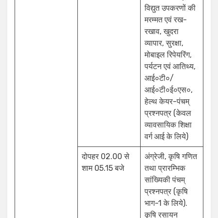
विद्युत उपकरणों की
मरम्मत एवं रख-
रखाव, खुदरा
व्यापार, सुरक्षा,
मोबाइल रिपेयरिंग,
पर्यटन एवं आतिथ्य,
आई०टी०/
आई०टी०ई०एस०,
हेल्थ केयर-पंचम्
प्रश्नपत्र (केवल
व्यावसायिक शिक्षा
वर्ग आई के लिये)
दोपहर 02.00 से
अंग्रेजी, कृषि गणित
शाम 05.15 बजे
तथा प्रारम्भिक
सांख्यिकी पंचम्
प्रश्नपत्र (कृषि
भाग-1 के लिये).
कृषि रसायन