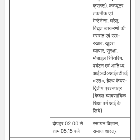
क्राफ्ट), कम्प्यूटर
तकनीक एवं
मेन्टेनेन्स, घरेलू
विद्युत उपकरणों की
मरम्मत एवं रख-
रखाव, खुदरा
व्यापार, सुरक्षा,
मोबाइल रिपेयरिंग,
पर्यटन एवं आतिथ्य,
आई०टी०आई०टी०ई
०एस०, हेल्थ केयर-
द्वितीय प्रश्नपत्र
(केवल व्यावसायिक
शिक्षा वर्ग आई के
लिये)
दोपहर 02.00 से
रसायन विज्ञान,
शाम 05.15 बजे
समाज शास्त्र