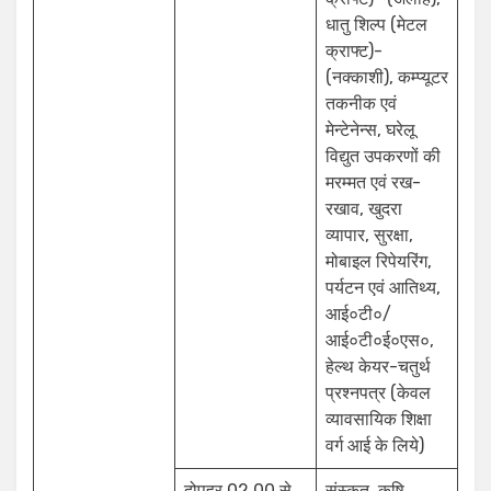
धातु शिल्प (मेटल
क्राफ्ट)-
(नक्काशी), कम्प्यूटर
तकनीक एवं
मेन्टेनेन्स, घरेलू
विद्युत उपकरणों की
मरम्मत एवं रख-
रखाव, खुदरा
व्यापार, सुरक्षा,
मोबाइल रिपेयरिंग,
पर्यटन एवं आतिथ्य,
आई०टी०/
आई०टी०ई०एस०,
हेल्थ केयर-चतुर्थ
प्रश्नपत्र (केवल
व्यावसायिक शिक्षा
वर्ग आई के लिये)
दोपहर 02.00 से
संस्कृत, कृषि