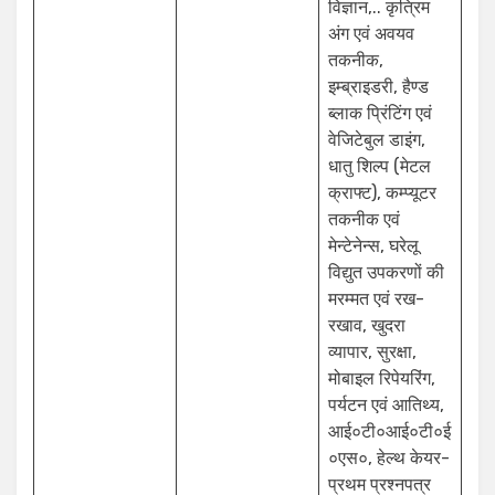
विज्ञान,.. कृत्रिम
अंग एवं अवयव
तकनीक,
इम्ब्राइडरी, हैण्ड
ब्लाक प्रिंटिंग एवं
वेजिटेबुल डाइंग,
धातु शिल्प (मेटल
क्राफ्ट), कम्प्यूटर
तकनीक एवं
मेन्टेनेन्स, घरेलू
विद्युत उपकरणों की
मरम्मत एवं रख-
रखाव, खुदरा
व्यापार, सुरक्षा,
मोबाइल रिपेयरिंग,
पर्यटन एवं आतिथ्य,
आई०टी०आई०टी०ई
०एस०, हेल्थ केयर-
प्रथम प्रश्नपत्र