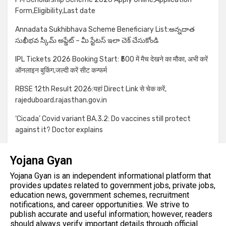
Form,Eligibility,Last date
Annadata Sukhibhava Scheme Beneficiary List:అన్నదాత
సుఖీభవ స్కీమ్ అప్డేట్ – మీ స్టేటస్ ఇలా చెక్ చేసుకోండి
IPL Tickets 2026 Booking Start: ₹500 में मैच देखने का मौका, अभी करें
ऑनलाइन बुकिंग,जल्दी करें सीट कन्फर्म
RBSE 12th Result 2026:यहां Direct Link से चेक करें,
rajeduboard.rajasthan.gov.in
‘Cicada’ Covid variant BA.3.2: Do vaccines still protect
against it? Doctor explains
Yojana Gyan
Yojana Gyan is an independent informational platform that
provides updates related to government jobs, private jobs,
education news, government schemes, recruitment
notifications, and career opportunities. We strive to
publish accurate and useful information; however, readers
should always verify important details through official