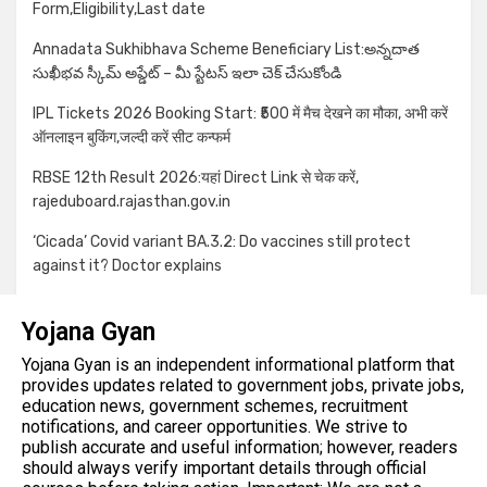
Form,Eligibility,Last date
Annadata Sukhibhava Scheme Beneficiary List:అన్నదాత
సుఖీభవ స్కీమ్ అప్డేట్ – మీ స్టేటస్ ఇలా చెక్ చేసుకోండి
IPL Tickets 2026 Booking Start: ₹500 में मैच देखने का मौका, अभी करें
ऑनलाइन बुकिंग,जल्दी करें सीट कन्फर्म
RBSE 12th Result 2026:यहां Direct Link से चेक करें,
rajeduboard.rajasthan.gov.in
‘Cicada’ Covid variant BA.3.2: Do vaccines still protect
against it? Doctor explains
Yojana Gyan
Yojana Gyan is an independent informational platform that
provides updates related to government jobs, private jobs,
education news, government schemes, recruitment
notifications, and career opportunities. We strive to
publish accurate and useful information; however, readers
should always verify important details through official