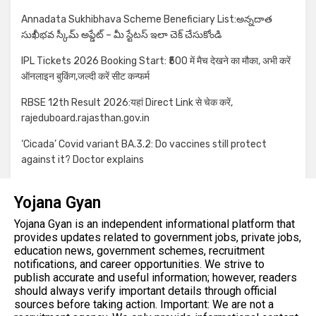
Annadata Sukhibhava Scheme Beneficiary List:అన్నదాత
సుఖీభవ స్కీమ్ అప్డేట్ – మీ స్టేటస్ ఇలా చెక్ చేసుకోండి
IPL Tickets 2026 Booking Start: ₹500 में मैच देखने का मौका, अभी करें
ऑनलाइन बुकिंग,जल्दी करें सीट कन्फर्म
RBSE 12th Result 2026:यहां Direct Link से चेक करें,
rajeduboard.rajasthan.gov.in
‘Cicada’ Covid variant BA.3.2: Do vaccines still protect
against it? Doctor explains
Yojana Gyan
Yojana Gyan is an independent informational platform that
provides updates related to government jobs, private jobs,
education news, government schemes, recruitment
notifications, and career opportunities. We strive to
publish accurate and useful information; however, readers
should always verify important details through official
sources before taking action. Important: We are not a