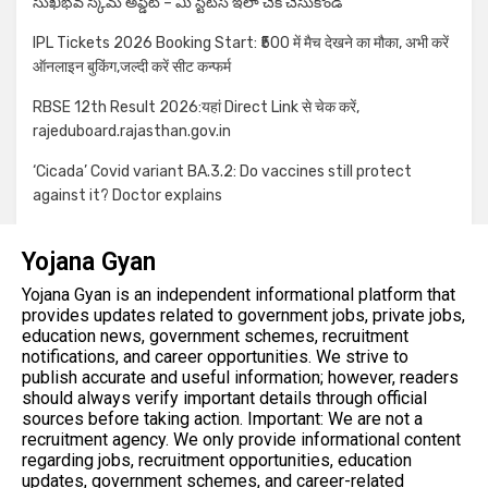
సుఖీభవ స్కీమ్ అప్డేట్ – మీ స్టేటస్ ఇలా చెక్ చేసుకోండి
IPL Tickets 2026 Booking Start: ₹500 में मैच देखने का मौका, अभी करें
ऑनलाइन बुकिंग,जल्दी करें सीट कन्फर्म
RBSE 12th Result 2026:यहां Direct Link से चेक करें,
rajeduboard.rajasthan.gov.in
‘Cicada’ Covid variant BA.3.2: Do vaccines still protect
against it? Doctor explains
Yojana Gyan
Yojana Gyan is an independent informational platform that
provides updates related to government jobs, private jobs,
education news, government schemes, recruitment
notifications, and career opportunities. We strive to
publish accurate and useful information; however, readers
should always verify important details through official
sources before taking action. Important: We are not a
recruitment agency. We only provide informational content
regarding jobs, recruitment opportunities, education
updates, government schemes, and career-related