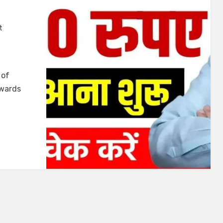
t
 of
owards