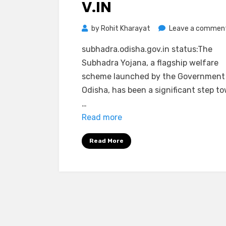
V.IN
by
Rohit Kharayat
Leave a commen
subhadra.odisha.gov.in status:The
Subhadra Yojana, a flagship welfare
scheme launched by the Government
Odisha, has been a significant step t
…
Read more
Read More