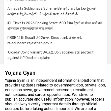
Annadata Sukhibhava Scheme Beneficiary List:అన్నదాత
సుఖీభవ స్కీమ్ అప్డేట్ – మీ స్టేటస్ ఇలా చెక్ చేసుకోండి
IPL Tickets 2026 Booking Start: ₹500 में मैच देखने का मौका, अभी करें
ऑनलाइन बुकिंग,जल्दी करें सीट कन्फर्म
RBSE 12th Result 2026:यहां Direct Link से चेक करें,
rajeduboard.rajasthan.gov.in
‘Cicada’ Covid variant BA.3.2: Do vaccines still protect
against it? Doctor explains
Yojana Gyan
Yojana Gyan is an independent informational platform that
provides updates related to government jobs, private jobs,
education news, government schemes, recruitment
notifications, and career opportunities. We strive to
publish accurate and useful information; however, readers
should always verify important details through official
sources before taking action. Important: We are not a