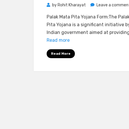
by
Rohit Kharayat
Leave a commen
Palak Mata Pita Yojana Form:The Pala
Pita Yojana is a significant initiative 
Indian government aimed at providin
Read more
Read More