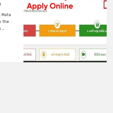
t
k Mata
by the
g …