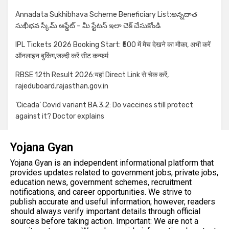
Annadata Sukhibhava Scheme Beneficiary List:అన్నదాత
సుఖీభవ స్కీమ్ అప్డేట్ – మీ స్టేటస్ ఇలా చెక్ చేసుకోండి
IPL Tickets 2026 Booking Start: ₹500 में मैच देखने का मौका, अभी करें
ऑनलाइन बुकिंग,जल्दी करें सीट कन्फर्म
RBSE 12th Result 2026:यहां Direct Link से चेक करें,
rajeduboard.rajasthan.gov.in
‘Cicada’ Covid variant BA.3.2: Do vaccines still protect
against it? Doctor explains
Yojana Gyan
Yojana Gyan is an independent informational platform that
provides updates related to government jobs, private jobs,
education news, government schemes, recruitment
notifications, and career opportunities. We strive to
publish accurate and useful information; however, readers
should always verify important details through official
sources before taking action. Important: We are not a